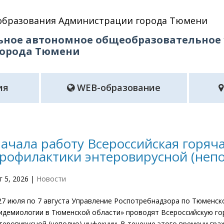
образования Администрации города Тюмени
ное автономное общеобразовательное
города Тюмени
ия
WEB-образование
ачала работу Всероссийская горяч
рофилактики энтеровирусной (неп
г 5, 2026
|
Новости
27 июля по 7 августа Управление Роспотребнадзора по Тюменск
идемиологии в Тюменской области» проводят Всероссийскую го
теровирусной (неполио) инфекции. В течение этого времени граж