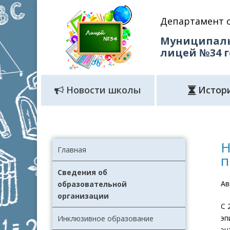
Департамент 
Муниципаль
лицей №34 
Новости школы
Истор
Н
Главная
п
Сведения об
Ав
образовательной
организации
С 
эп
Инклюзивное образование
эн