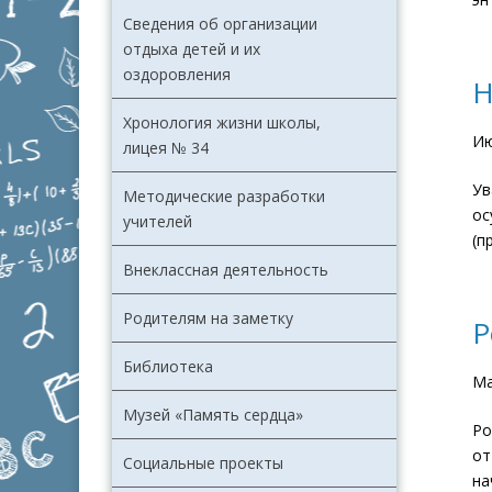
Сведения об организации
отдыха детей и их
оздоровления
Н
Хронология жизни школы,
Ию
лицея № 34
Ув
Методические разработки
ос
учителей
(п
Внеклассная деятельность
Родителям на заметку
Р
Библиотека
Ма
Музей «Память сердца»
Ро
от
Социальные проекты
на