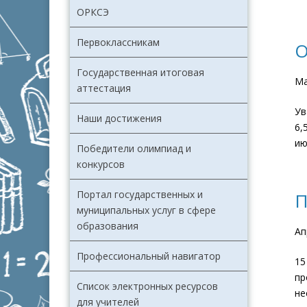
ОРКСЭ
Первоклассникам
О
Государственная итоговая
Ма
аттестация
Ув
Наши достижения
6,
ию
Победители олимпиад и
конкурсов
Портал государственных и
П
муниципальных услуг в сфере
образования
Ап
Профессиональный навигатор
15
пр
Список электронных ресурсов
не
для учителей