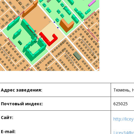
Адрес заведения:
Тюмень, Н
Почтовый индекс:
625025
Сайт:
http://lice
-mail:
Licey34@o