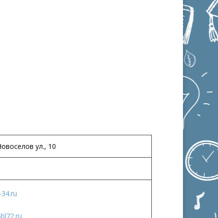
овоселов ул., 10
y-34.ru
bl72.ru