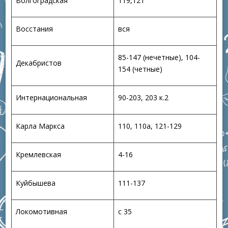
Волгоградская
119,121
Восстания
вся
85-147 (нечетные), 104-
Декабристов
154 (четные)
Интернациональная
90-203, 203 к.2
Карла Маркса
110, 110а, 121-129
Кремлевская
4-16
Куйбышева
111-137
Локомотивная
с 35